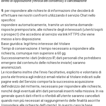
diritto di opposizione (revoca del consenso) o cancellazione
9.
per rispondere alle richieste di informazioni che deciderà di
effettuare nei nostri confronti utilizzando il servizio Chat nello
specifico:
rispondere automaticamente, tramite un sistema domande-
risposte preimpostate, alle richieste degli interessati (utenti/ospiti
o prospect) che accedono al servizio via link HTTPS che viene
messo a loro disposizione.
Base giuridica: legittimo interesse del titolare
Tempi di conservazione: il tempo necessario a rispondere alla
richiesta, comunque non superiore a 60 gg.
Successivamente i dati (indirizzo IP, dati personali che potrebbero
emergere dal contenuto delle richieste inviate) saranno
anonimizzati.
Le ricordiamo inoltre che l’invio facoltativo, esplicito e volontario di
posta elettronica agli indirizzi email relativi al titolare indicati sulle
pagine web del Servizio comporta la successiva acquisizione
dell’indirizzo del mittente, necessario per rispondere alle richieste,
nonché degli eventuali altri dati personali inseriti nella missiva. In via
generale questi dati riferiti o riferibili all’utente saranno cancellati
quando non più necessari al raggiungimento delle finalità ascritte
(rispondere alle richieste dell’utente). In questo caso la base