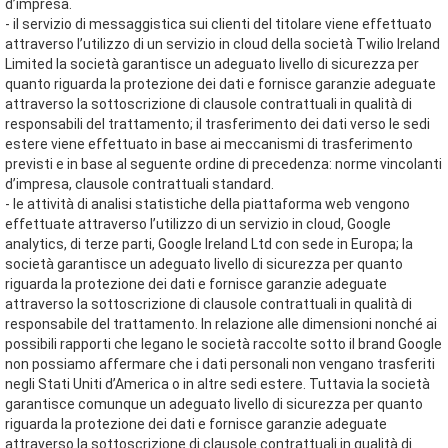
d’impresa.
- il servizio di messaggistica sui clienti del titolare viene effettuato
attraverso l’utilizzo di un servizio in cloud della società Twilio Ireland
Limited la società garantisce un adeguato livello di sicurezza per
quanto riguarda la protezione dei dati e fornisce garanzie adeguate
attraverso la sottoscrizione di clausole contrattuali in qualità di
responsabili del trattamento; il trasferimento dei dati verso le sedi
estere viene effettuato in base ai meccanismi di trasferimento
previsti e in base al seguente ordine di precedenza: norme vincolanti
d’impresa, clausole contrattuali standard.
- le attività di analisi statistiche della piattaforma web vengono
effettuate attraverso l’utilizzo di un servizio in cloud, Google
analytics, di terze parti, Google Ireland Ltd con sede in Europa; la
società garantisce un adeguato livello di sicurezza per quanto
riguarda la protezione dei dati e fornisce garanzie adeguate
attraverso la sottoscrizione di clausole contrattuali in qualità di
responsabile del trattamento. In relazione alle dimensioni nonché ai
possibili rapporti che legano le società raccolte sotto il brand Google
non possiamo affermare che i dati personali non vengano trasferiti
negli Stati Uniti d’America o in altre sedi estere. Tuttavia la società
garantisce comunque un adeguato livello di sicurezza per quanto
riguarda la protezione dei dati e fornisce garanzie adeguate
attraverso la sottoscrizione di clausole contrattuali in qualità di