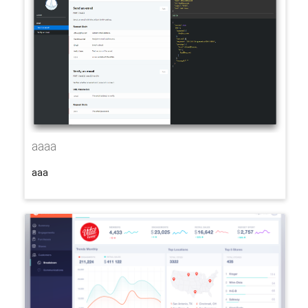
aaaa
aaa